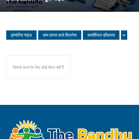
इंश्योरेंस गाइड
कम लागत वाले बिज़नेस
कमर्शियल व्हीकल्स
डिस्प्ले करने के लिए कोई पोस्ट नहीं हैं