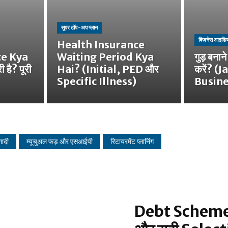
सुपर टॉप-अप प्लान
बिज़नेस आइडिय
Health Insurance
ce Kya
Waiting Period Kya
गुड़ बनान
 है? पूरी
Hai? (Initial, PED और
करें? 
Specific Illness)
Busine
शादी
म्यूचुअल फड़ और एसआईपी
रिटायरमेंट प्लानिंग
Debt Schemes 