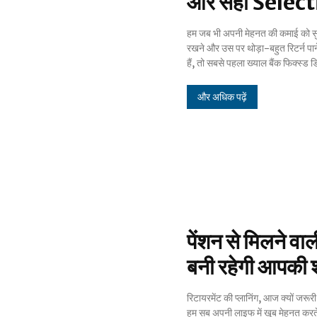
और सही Selecti
हम जब भी अपनी मेहनत की कमाई को सु
(FD) का ही आता है। लेकिन जब महंगाई
रखने और उस पर थोड़ा-बहुत रिटर्न पान
हैं, तो सबसे पहला ख्याल बैंक फिक्स्ड 
और अधिक पढ़ें
पेंशन से मिलने वा
बनी रहेगी आपकी श
रिटायरमेंट की प्लानिंग, आज क्यों जरूरी 
कभी सोचा है कि जब काम करने की उम
हम सब अपनी लाइफ में खूब मेहनत करते