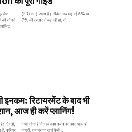
on की पूरी गाइड
रक्षित
 6% या
े की सोचते
7% की रफ्तार से बढ़ रही हो, तो...
डिपॉजिट
ली इनकम: रिटायरमेंट के बाद भी
ान, आज ही करें प्लानिंग!
है? दोस्तों,
्र खत्म हो
 हैं, करियर
जाएगी, तब घर का खर्च कैसे...