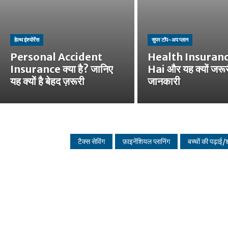
हेल्थ इंश्योरेंस
सुपर टॉप-अप प्लान
Personal Accident
Health Insuran
Insurance क्या है? जानिए
Hai और यह क्यों जरूरी
यह क्यों है बेहद ज़रूरी
जानकारी
टैक्स सेविंग
फ़ाइनेंशियल प्लानिंग
बच्चों की पढ़ाई/