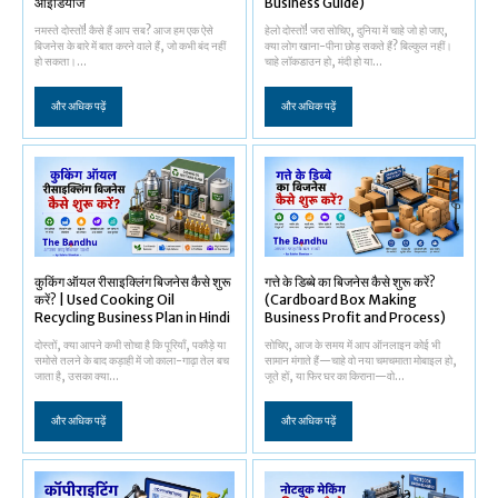
आइडियाज
Business Guide)
नमस्ते दोस्तों! कैसे हैं आप सब? आज हम एक ऐसे
हेलो दोस्तों! जरा सोचिए, दुनिया में चाहे जो हो जाए,
बिजनेस के बारे में बात करने वाले हैं, जो कभी बंद नहीं
क्या लोग खाना-पीना छोड़ सकते हैं? बिल्कुल नहीं।
हो सकता।...
चाहे लॉकडाउन हो, मंदी हो या...
और अधिक पढ़ें
और अधिक पढ़ें
कुकिंग ऑयल रीसाइक्लिंग बिजनेस कैसे शुरू
गत्ते के डिब्बे का बिजनेस कैसे शुरू करें?
करें? | Used Cooking Oil
(Cardboard Box Making
Recycling Business Plan in Hindi
Business Profit and Process)
दोस्तों, क्या आपने कभी सोचा है कि पूरियाँ, पकौड़े या
सोचिए, आज के समय में आप ऑनलाइन कोई भी
समोसे तलने के बाद कड़ाही में जो काला-गाढ़ा तेल बच
सामान मंगाते हैं—चाहे वो नया चमचमाता मोबाइल हो,
जाता है, उसका क्या...
जूते हों, या फिर घर का किराना—वो...
और अधिक पढ़ें
और अधिक पढ़ें