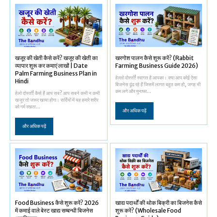
खजूर की खेती कैसे करें? खजूर की खेती का
खरगोश पालन कैसे शुरू करें? (Rabbit
व्यापार शुरू कर कमाएं लाखों | Date
Farming Business Guide 2026)
Palm Farming Business Plan in
हेल्लो दोस्तों! स्वागत है आपका। क्या आप कोई ऐसा
Hindi
बिजनेस ढूंढ रहे हैं जिसमें लागत बहुत कम हो, जगह भी
कम लगे और मुनाफा...
हेलो दोस्तों! कैसे हैं आप सब? आप सबने कभी न कभी
खजूर तो जरूर खाया होगा। सर्दियों में यह हमारे शरीर
को गर्म रखता...
और अधिक पढ़ें
और अधिक पढ़ें
Food Business कैसे शुरू करें? 2026
खाद्य पदार्थों की थोक बिक्री का बिजनेस कैसे
में कमाई वाले बेस्ट खाद्य सम्बन्धी बिजनेस
शुरू करें? (Wholesale Food