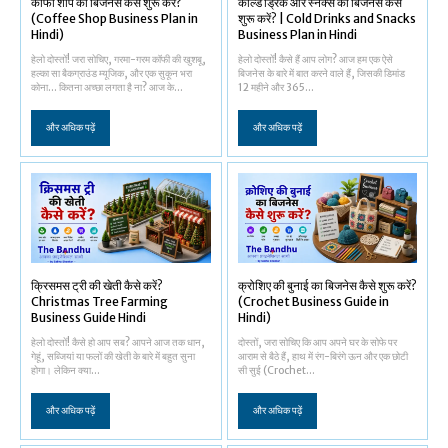
कॉफी शॉप का बिजनेस कैसे शुरू करें?
कोल्ड ड्रिंक और स्नैक्स का बिजनेस कैसे
(Coffee Shop Business Plan in
शुरू करें? | Cold Drinks and Snacks
Hindi)
Business Plan in Hindi
हेलो दोस्तों! जरा सोचिए, गरमा-गरम कॉफी की खुशबू,
हेलो दोस्तों! कैसे हैं आप लोग? आज हम एक ऐसे
हल्का सा बैकग्राउंड म्यूजिक, और एक सुकून भरा
बिजनेस के बारे में बात करने वाले हैं, जिसकी डिमांड
कोना... कितना अच्छा लगता है ना? आज के...
12 महीने और 365...
और अधिक पढ़ें
और अधिक पढ़ें
क्रिसमस ट्री की खेती कैसे करें?
क्रोशिए की बुनाई का बिजनेस कैसे शुरू करें?
Christmas Tree Farming
(Crochet Business Guide in
Business Guide Hindi
Hindi)
हेलो दोस्तों! कैसे हो आप सब? आपने आज तक धान,
दोस्तों, जरा सोचिए कि आप अपने घर के सोफे पर
गेहूं, सब्जियां या फलों की खेती के बारे में बहुत सुना
आराम से बैठे हैं, हाथ में रंग-बिरंगे ऊन और एक छोटी
होगा। लेकिन क्या...
सी सुई (Crochet...
और अधिक पढ़ें
और अधिक पढ़ें