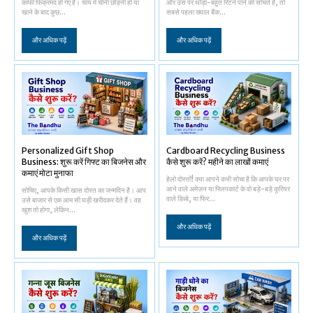
काफी फिक्रमंद हो गए हैं। चाय में चीनी छोड़नी हो या
और उस पर थोड़ा-बहुत रिटर्न पाने की सोचते हैं, तो
खाने के बाद कुछ...
सबसे पहला ख्याल बैंक...
और अधिक पढ़ें
और अधिक पढ़ें
Personalized Gift Shop
Cardboard Recycling Business
Business: शुरू करें गिफ्ट का बिजनेस और
कैसे शुरू करें? महीने का लाखों कमाएं
कमाएं मोटा मुनाफा
हेलो दोस्तों! क्या आपने कभी सोचा है कि आपके घर पर
आने वाले अमेज़न या फ्लिपकार्ट के वो बड़े-बड़े कूरियर
सोचिए, आपके किसी खास दोस्त का जन्मदिन है। आप
वाले डिब्बे, या फिर...
उसे बाजार से एक आम सी घड़ी खरीदकर देते हैं। वह
खुश तो होगा, लेकिन...
और अधिक पढ़ें
और अधिक पढ़ें