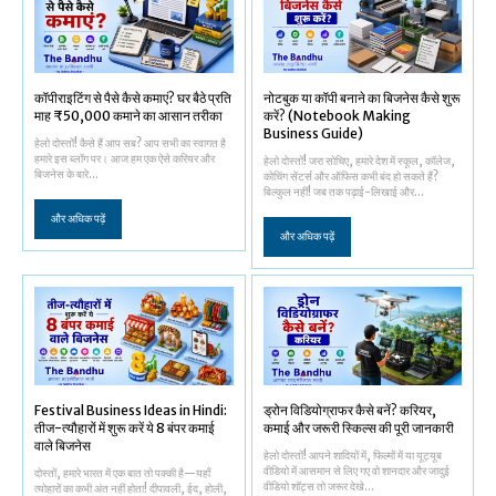
कॉपीराइटिंग से पैसे कैसे कमाएं? घर बैठे प्रति
नोटबुक या कॉपी बनाने का बिजनेस कैसे शुरू
माह ₹50,000 कमाने का आसान तरीका
करें? (Notebook Making
Business Guide)
हेलो दोस्तों! कैसे हैं आप सब? आप सभी का स्वागत है
हमारे इस ब्लॉग पर। आज हम एक ऐसे करियर और
हेलो दोस्तों! जरा सोचिए, हमारे देश में स्कूल, कॉलेज,
बिजनेस के बारे...
कोचिंग सेंटर्स और ऑफिस कभी बंद हो सकते हैं?
बिल्कुल नहीं! जब तक पढ़ाई-लिखाई और...
और अधिक पढ़ें
और अधिक पढ़ें
Festival Business Ideas in Hindi:
ड्रोन विडियोग्राफर कैसे बनें? करियर,
तीज-त्यौहारों में शुरू करें ये 8 बंपर कमाई
कमाई और जरूरी स्किल्स की पूरी जानकारी
वाले बिजनेस
हेलो दोस्तों! आपने शादियों में, फिल्मों में या यूट्यूब
वीडियो में आसमान से लिए गए वो शानदार और जादुई
दोस्तों, हमारे भारत में एक बात तो पक्की है—यहाँ
वीडियो शॉट्स तो जरूर देखे...
त्योहारों का कभी अंत नहीं होता! दीपावली, ईद, होली,