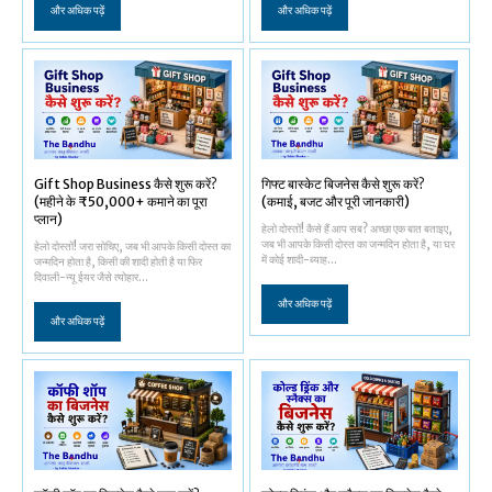
और अधिक पढ़ें
और अधिक पढ़ें
Gift Shop Business कैसे शुरू करें?
गिफ्ट बास्केट बिजनेस कैसे शुरू करें?
(महीने के ₹50,000+ कमाने का पूरा
(कमाई, बजट और पूरी जानकारी)
प्लान)
हेलो दोस्तों! कैसे हैं आप सब? अच्छा एक बात बताइए,
जब भी आपके किसी दोस्त का जन्मदिन होता है, या घर
हेलो दोस्तों! जरा सोचिए, जब भी आपके किसी दोस्त का
में कोई शादी-ब्याह...
जन्मदिन होता है, किसी की शादी होती है या फिर
दिवाली-न्यू ईयर जैसे त्योहार...
और अधिक पढ़ें
और अधिक पढ़ें