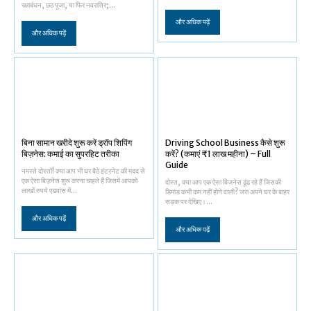
रक्षाबंधन, छठ पूजा, या फिर नवरात्रि;...
और अधिक पढ़ें
और अधिक पढ़ें
बिना सामान खरीदे शुरू करें ड्रॉप शिपिंग
Driving School Business कैसे शुरू
बिज़नेस: कमाई का सुपरहिट तरीका
करें? (कमाएं ₹1 लाख महीना) – Full
Guide
नमस्ते दोस्तों! क्या आप भी घर बैठे इंटरनेट की मदद से
एक ऐसा बिज़नेस शुरू करना चाहते हैं जिसमें आपको
दोस्त, क्या आप एक ऐसा बिजनेस ढूंढ रहे हैं जिसकी
लाखों रुपये एडवांस में...
डिमांड कभी कम नहीं होने वाली? जरा अपने घर के बाहर
सड़क पर देखिए।...
और अधिक पढ़ें
और अधिक पढ़ें