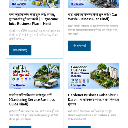
गन्ना जूस बिजनेस कैसे शुरू करें? लागत,
गाड़ी धोने का बिजनेस कैसे शुरू करें? (Car
मुनाफा और पूरी जानकारी | Sugarcane
Wash Business Plan Hindi)
Juice Business Plan in Hindi
हेल्लो दोस्तों! क्या आप भी कोई ऐसा बिजनेस ढूंढ रहे हैं
जिसकी डिमांड कभी कम न हो? चाहे मंदी आए या तेजी,
दोस्तों, जरा सोचिए! कड़कड़ाती धूप हो, पसीना बह रहा
लोग अपनी...
हो और सामने गन्ने के जूस का ठेला दिख जाए, तो क्या
आप बिना एक...
और अधिक पढ़ें
और अधिक पढ़ें
गार्डनिंग सर्विस बिजनेस कैसे शुरू करें?
Gardener Business Kaise Shuru
(Gardening Service Business
Karein: माली बनकर हर महीने कमाएं तगड़ा
Guide Hindi)
मुनाफा
हेलो दोस्तों! क्या आपको भी पेड़-पौधों से प्यार है? क्या
हेलो दोस्तों! कैसे हैं आप सब? आज हम एक ऐसे
आपको मिट्टी में हाथ डालना और मुरझाए हुए पौधों को
बिजनेस आइडिया के बारे में बात करने वाले हैं, जो न
फिर से हरा-भरा देखना...
सिर्फ आपको अच्छी...