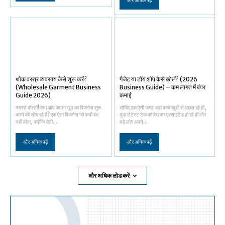
और अधिक पढ़ें
थोक वस्त्र व्यवसाय कैसे शुरू करें?
गैजेट या टॉय शॉप कैसे खोलें? (2026
(Wholesale Garment Business
Business Guide) – कम लागत में बंपर
Guide 2026)
कमाई
नमस्ते दोस्तों! क्या आप अपना खुद का बिजनेस शुरू
सोचिए एक ऐसी जगह जहां बच्चे खुशी से उछल रहे हों,
करने की सोच रहे हैं? एक ऐसा बिजनेस जो कभी बंद
युवा लेटेस्ट टेक को देखकर एक्साइटेड हो रहे हों और
नहीं होता, क्योंकि रोटी...
बड़े लोग अपने...
और अधिक पढ़ें
और अधिक पढ़ें
और अधिक लोड करें