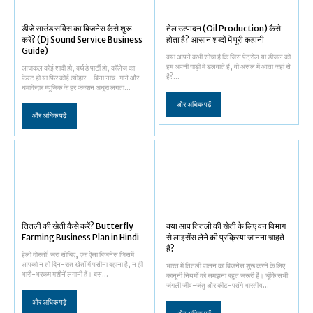
डीजे साउंड सर्विस का बिजनेस कैसे शुरू
तेल उत्पादन (Oil Production) कैसे
करें? (Dj Sound Service Business
होता है? आसान शब्दों में पूरी कहानी
Guide)
क्या आपने कभी सोचा है कि जिस पेट्रोल या डीजल को
हम अपनी गाड़ी में डलवाते हैं, वो असल में आता कहां से
आजकल कोई शादी हो, बर्थडे पार्टी हो, कॉलेज का
है?...
फेस्ट हो या फिर कोई त्योहार—बिना नाच-गाने और
धमाकेदार म्यूजिक के हर फंक्शन अधूरा लगता...
और अधिक पढ़ें
और अधिक पढ़ें
तितली की खेती कैसे करें? Butterfly
क्या आप तितली की खेती के लिए वन विभाग
Farming Business Plan in Hindi
से लाइसेंस लेने की प्रक्रिया जानना चाहते
हैं?
हेलो दोस्तों! जरा सोचिए, एक ऐसा बिजनेस जिसमें
आपको न तो दिन-रात खेतों में पसीना बहाना है, न ही
भारत में तितली पालन का बिजनेस शुरू करने के लिए
भारी-भरकम मशीनें लगानी हैं। बस...
कानूनी नियमों को समझना बहुत जरूरी है। चूंकि सभी
जंगली जीव-जंतु और कीट-पतंगे भारतीय...
और अधिक पढ़ें