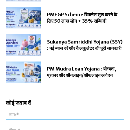
PMEGP Scheme बिजनेस शुरू करने के
लिए 50 लाख लोन + 35% सब्सिडी
Sukanya Samriddhi Yojana (SSY)
: नई ब्याज दरें और कैलकुलेटर की पूरी जानकारी
PM Mudra Loan Yojana : योग्यता,
प्रकार और ऑनलाइन/ऑफलाइन आवेदन
कोई जवाब दें
नाम
ईमे