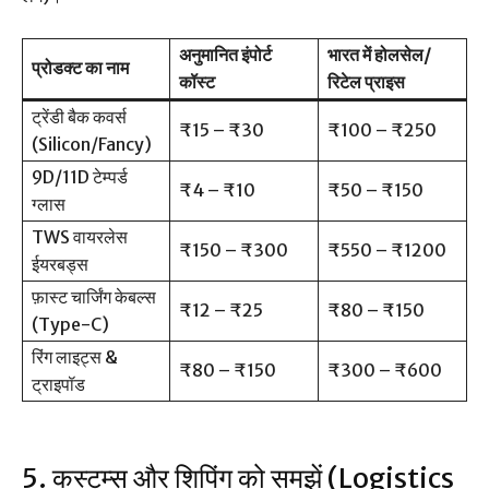
अनुमानित इंपोर्ट
भारत में होलसेल/
प्रोडक्ट का नाम
कॉस्ट
रिटेल प्राइस
ट्रेंडी बैक कवर्स
₹15 – ₹30
₹100 – ₹250
(Silicon/Fancy)
9D/11D टेम्पर्ड
₹4 – ₹10
₹50 – ₹150
ग्लास
TWS वायरलेस
₹150 – ₹300
₹550 – ₹1200
ईयरबड्स
फ़ास्ट चार्जिंग केबल्स
₹12 – ₹25
₹80 – ₹150
(Type-C)
रिंग लाइट्स &
₹80 – ₹150
₹300 – ₹600
ट्राइपॉड
5. कस्टम्स और शिपिंग को समझें (Logistics