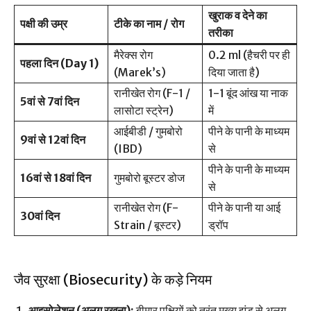
खुराक व देने का
पक्षी की उम्र
टीके का नाम / रोग
तरीका
मैरेक्स रोग
0.2 ml (हैचरी पर ही
पहला दिन (Day 1)
(Marek’s)
दिया जाता है)
रानीखेत रोग (F-1 /
1-1 बूंद आंख या नाक
5वां से 7वां दिन
लासोटा स्ट्रेन)
में
आईबीडी / गुमबोरो
पीने के पानी के माध्यम
9वां से 12वां दिन
(IBD)
से
पीने के पानी के माध्यम
16वां से 18वां दिन
गुमबोरो बूस्टर डोज
से
रानीखेत रोग (F-
पीने के पानी या आई
30वां दिन
Strain / बूस्टर)
ड्रॉप
जैव सुरक्षा (Biosecurity) के कड़े नियम
आइसोलेशन (अलग रखना):
बीमार पक्षियों को तुरंत मुख्य झुंड से अलग