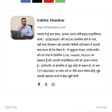
Sabha Shankar
http://thebandhu.com
नमस्ते! मैं हूँ सभा शंकर, आपका अपना सर्टिफाइड फाइनेंशियल
साथी। SEBI/AMFI और IRDAI प्रमाणित होने के नाते,
सही वेल्थ क्रिएशन और कम्प्लीट फैमिली प्रोटेक्शन में आपकी
मदद करना ही मेरा मिशन है। मैं म्यूचुअल फंड्स, स्टॉक मार्केट
और हर तरह के इंश्योरेंस (Life, Health, Motor) का
एक्सपर्ट हूँ और आपकी फाइनेंशियल जर्नी को आसान बनाता
हूँ। इन्वेस्टमेंट या इंश्योरेंस से जुड़ा कोई भी सवाल हो, तो आप
7011850863 पर कॉल करें या नीचे अपना मैसेज छोड़ें, मुझे
आपकी सहायता करने में बेहद खुशी होगी!
पिछला लेख
अगला लेख