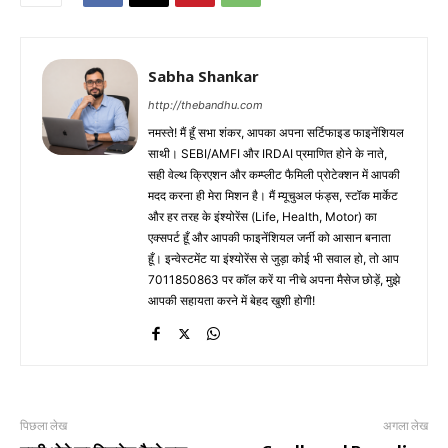
Sabha Shankar
http://thebandhu.com
नमस्ते! मैं हूँ सभा शंकर, आपका अपना सर्टिफाइड फाइनेंशियल
साथी। SEBI/AMFI और IRDAI प्रमाणित होने के नाते,
सही वेल्थ क्रिएशन और कम्प्लीट फैमिली प्रोटेक्शन में आपकी
मदद करना ही मेरा मिशन है। मैं म्यूचुअल फंड्स, स्टॉक मार्केट
और हर तरह के इंश्योरेंस (Life, Health, Motor) का
एक्सपर्ट हूँ और आपकी फाइनेंशियल जर्नी को आसान बनाता
हूँ। इन्वेस्टमेंट या इंश्योरेंस से जुड़ा कोई भी सवाल हो, तो आप
7011850863 पर कॉल करें या नीचे अपना मैसेज छोड़ें, मुझे
आपकी सहायता करने में बेहद खुशी होगी!
पिछला लेख
अगला लेख