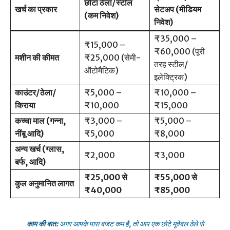
छोटा ठेला/स्टॉल
खर्च का प्रकार
सेटअप (मीडियम
(कम निवेश)
निवेश)
₹35,000 –
₹15,000 –
₹60,000 (पूरी
मशीन की कीमत
₹25,000 (सेमी-
तरह स्टील/
ऑटोमैटिक)
इलेक्ट्रिक)
काउंटर/ठेला/
₹5,000 –
₹10,000 –
किराया
₹10,000
₹15,000
कच्चा माल (गन्ना,
₹3,000 –
₹5,000 –
नींबू आदि)
₹5,000
₹8,000
अन्य खर्च (ग्लास,
₹2,000
₹3,000
बर्फ, आदि)
₹25,000 से
₹55,000 से
कुल अनुमानित लागत
₹40,000
₹85,000
काम की बात:
अगर आपके पास बजट कम है, तो आप एक छोटे मूवेबल ठेले से