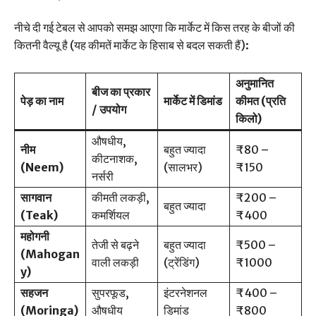
नीचे दी गई टेबल से आपको समझ आएगा कि मार्केट में किस तरह के बीजों की
कितनी वैल्यू है (यह कीमतें मार्केट के हिसाब से बदल सकती हैं):
अनुमानित
बीज का प्रकार
पेड़ का नाम
मार्केट में डिमांड
कीमत (प्रति
/ उपयोग
किलो)
औषधीय,
नीम
बहुत ज्यादा
₹80 –
कीटनाशक,
(Neem)
(सालभर)
₹150
नर्सरी
सागवान
कीमती लकड़ी,
₹200 –
बहुत ज्यादा
(Teak)
कमर्शियल
₹400
महोगनी
तेजी से बढ़ने
बहुत ज्यादा
₹500 –
(Mahogan
वाली लकड़ी
(ट्रेंडिंग)
₹1000
y)
सहजन
सुपरफूड,
इंटरनेशनल
₹400 –
(Moringa)
औषधीय
डिमांड
₹800