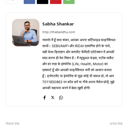
Sabha Shankar
http://thebandhu.com
नमस्ते! मैं हूँ सभा शंकर, आपका अपना सर्टिफाइड फाइनेंशियल
साथी। SEBI/AMFI और IRDAI प्रमाणित होने के नाते,
सही वेल्थ क्रिएशन और कम्प्लीट फैमिली प्रोटेक्शन में आपकी
मदद करना ही मेरा मिशन है। मैं म्यूचुअल फंड्स, स्टॉक मार्केट
और हर तरह के इंश्योरेंस (Life, Health, Motor) का
एक्सपर्ट हूँ और आपकी फाइनेंशियल जर्नी को आसान बनाता
हूँ। इन्वेस्टमेंट या इंश्योरेंस से जुड़ा कोई भी सवाल हो, तो आप
7011850863 पर कॉल करें या नीचे अपना मैसेज छोड़ें, मुझे
आपकी सहायता करने में बेहद खुशी होगी!
पिछला लेख
अगला लेख