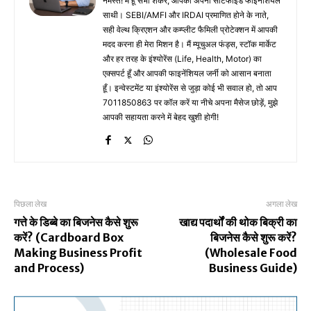
नमस्ते! मैं हूँ सभा शंकर, आपका अपना सर्टिफाइड फाइनेंशियल
साथी। SEBI/AMFI और IRDAI प्रमाणित होने के नाते,
सही वेल्थ क्रिएशन और कम्प्लीट फैमिली प्रोटेक्शन में आपकी
मदद करना ही मेरा मिशन है। मैं म्यूचुअल फंड्स, स्टॉक मार्केट
और हर तरह के इंश्योरेंस (Life, Health, Motor) का
एक्सपर्ट हूँ और आपकी फाइनेंशियल जर्नी को आसान बनाता
हूँ। इन्वेस्टमेंट या इंश्योरेंस से जुड़ा कोई भी सवाल हो, तो आप
7011850863 पर कॉल करें या नीचे अपना मैसेज छोड़ें, मुझे
आपकी सहायता करने में बेहद खुशी होगी!
पिछला लेख
अगला लेख
गत्ते के डिब्बे का बिजनेस कैसे शुरू
खाद्य पदार्थों की थोक बिक्री का
करें? (Cardboard Box
बिजनेस कैसे शुरू करें?
Making Business Profit
(Wholesale Food
and Process)
Business Guide)