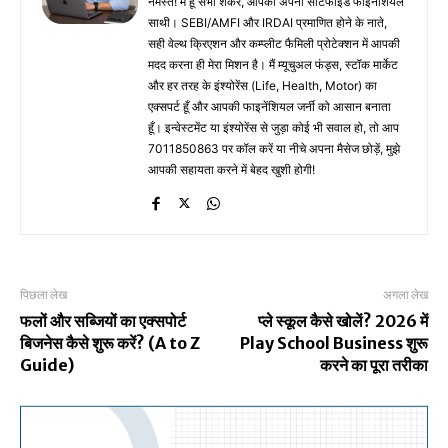
नमस्ते! मैं हूँ सभा शंकर, आपका अपना सर्टिफाइड फाइनेंशियल
साथी। SEBI/AMFI और IRDAI प्रमाणित होने के नाते,
सही वेल्थ क्रिएशन और कम्प्लीट फैमिली प्रोटेक्शन में आपकी
मदद करना ही मेरा मिशन है। मैं म्यूचुअल फंड्स, स्टॉक मार्केट
और हर तरह के इंश्योरेंस (Life, Health, Motor) का
एक्सपर्ट हूँ और आपकी फाइनेंशियल जर्नी को आसान बनाता
हूँ। इन्वेस्टमेंट या इंश्योरेंस से जुड़ा कोई भी सवाल हो, तो आप
7011850863 पर कॉल करें या नीचे अपना मैसेज छोड़ें, मुझे
आपकी सहायता करने में बेहद खुशी होगी!
पिछला लेख
अगला लेख
फलों और सब्जियों का एक्सपोर्ट
प्ले स्कूल कैसे खोलें? 2026 में
बिजनेस कैसे शुरू करें? (A to Z
Play School Business शुरू
Guide)
करने का पूरा तरीका