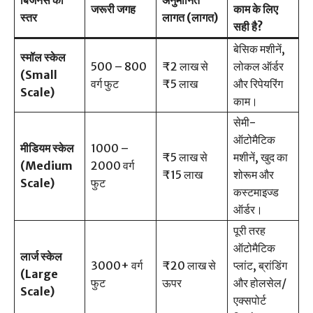
बिजनेस का
अनुमानित
जरूरी जगह
काम के लिए
स्तर
लागत (लागत)
सही है?
बेसिक मशीनें,
स्मॉल स्केल
500 – 800
₹2 लाख से
लोकल ऑर्डर
(Small
वर्ग फुट
₹5 लाख
और रिपेयरिंग
Scale)
काम।
सेमी-
ऑटोमैटिक
मीडियम स्केल
1000 –
₹5 लाख से
मशीनें, खुद का
(Medium
2000 वर्ग
₹15 लाख
शोरूम और
Scale)
फुट
कस्टमाइज्ड
ऑर्डर।
पूरी तरह
ऑटोमैटिक
लार्ज स्केल
3000+ वर्ग
₹20 लाख से
प्लांट, ब्रांडिंग
(Large
फुट
ऊपर
और होलसेल/
Scale)
एक्सपोर्ट